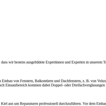
t, dass wir bestens ausgebildete Expertinnen und Experten in unserem 
Einbau von Fenstern, Balkontüren und Dachfenstern, z. B. von Velux. 
nach Einsatz­bereich kommen dabei Doppel- oder Dreifach­verglasungen 
Kiel aus um Reparaturen professionell durchzuführen. Vor dem Einbau n